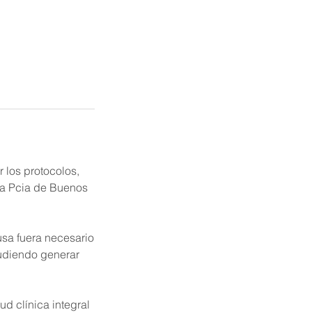
 los protocolos,
 la Pcia de Buenos
usa fuera necesario
pudiendo generar
d clínica integral