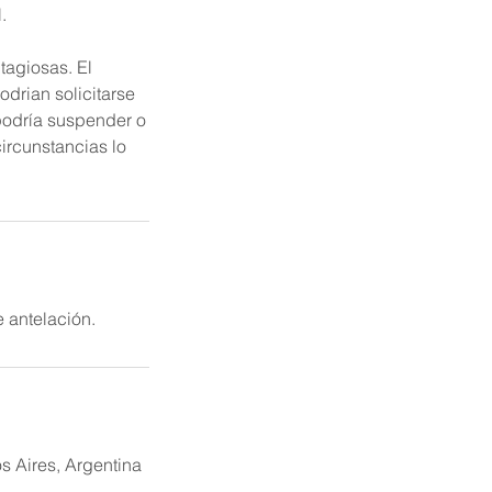
.
agiosas. El
drian solicitarse
 podría suspender o
circunstancias lo
 antelación.
 Aires, Argentina