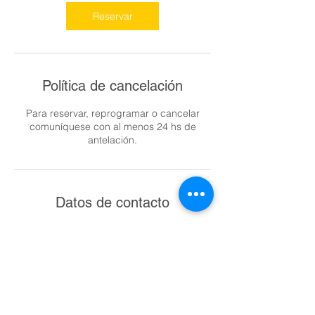
Reservar
Política de cancelación
Para reservar, reprogramar o cancelar
comuníquese con al menos 24 hs de
antelación.
Datos de contacto
Momentos Dorados, Bernardo de Irigoyen
450, José Marmol, Provincia de Buenos
Aires, Argentina