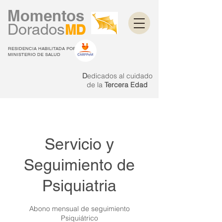
Momentos
Dorados
MD
RESIDENCIA HABILITADA POR
MINISTERIO DE SALUD
D
edicados al cuidado
de la
Tercera Edad
Servicio y
Seguimiento de
Psiquiatria
Abono mensual de seguimiento
Psiquiátrico